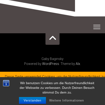
Gaby Baginsky
Powered by
WordPress
. Theme by
Alx
.
Diese Seite verwendet Cookies, um die Nutzerfreundlichkeit zu
verbessern. Mit der weiteren Verwendung stimmst du dem zu.
Wir benutzen Cookies um die Nutzerfreundlichkeit
der Webseite zu verbessen. Durch Deinen Besuch
Verstanden
stimmst Du dem zu.
Verstanden
Weitere Informationen
Datenschutzerklärung