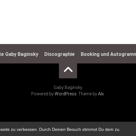
ste Gaby Baginsky
Discographie
Booking und Autogram
Gaby Baginsky
Powered by
WordPress
. Theme by
Alx
.
bseite zu verbessen. Durch Deinen Besuch stimmst Du dem zu.
t zu verbessern. Mit der weiteren Verwendung stimmst du dem zu.