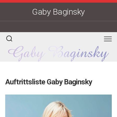
Skip
to
Gaby Baginsky
content
Auftrittsliste Gaby Baginsky