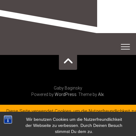
Gaby Baginsky
Powered by
WordPress
. Theme by
Alx
.
Diese Seite verwendet Cookies, um die Nutzerfreundlichkeit zu
verbessern. Mit der weiteren Verwendung stimmst du dem zu.
Wir benutzen Cookies um die Nutzerfreundlichkeit
der Webseite zu verbessen. Durch Deinen Besuch
Verstanden
stimmst Du dem zu.